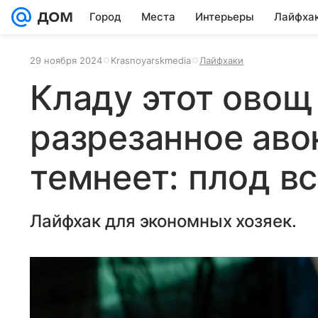
Город
Места
Интерьеры
Лайфха
29 ноября 2024
Krasnoyarskmedia
Лайфхаки
Кладу этот ово
разрезанное аво
темнеет: плод в
Лайфхак для экономных хозяек.