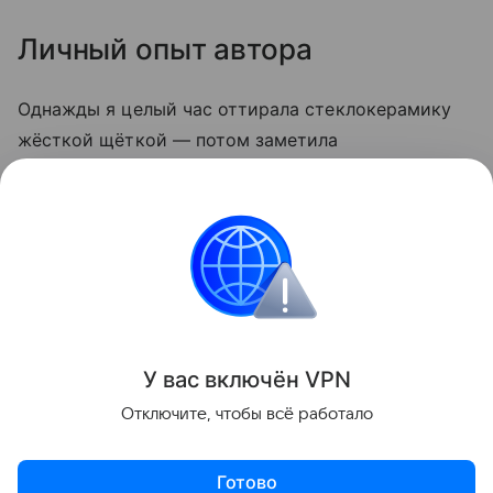
Личный опыт автора
Однажды я целый час оттирала стеклокерамику
жёсткой щёткой — потом заметила
микроцарапины, и грязь стала скапливаться
быстрее. С тех пор пользуюсь только мягкой
стороной губки и содой. Теперь плита выглядит
опрятно даже после самых «бурных» блюд.
Кухня
У вас включ
ён
V
P
N
Поделиться
Отключите, чтобы всё работало
Готово