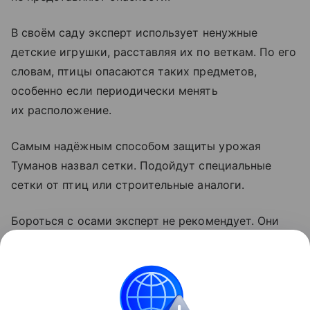
В своём саду эксперт использует ненужные
детские игрушки, расставляя их по веткам. По его
словам, птицы опасаются таких предметов,
особенно если периодически менять
их расположение.
Самым надёжным способом защиты урожая
Туманов назвал сетки. Подойдут специальные
сетки от птиц или строительные аналоги.
Бороться с осами эксперт не рекомендует. Они
помогают саду, уничтожая вредителей, а здоровые
плоды повредить не могут, поскольку
не прокусывают их оболочку.