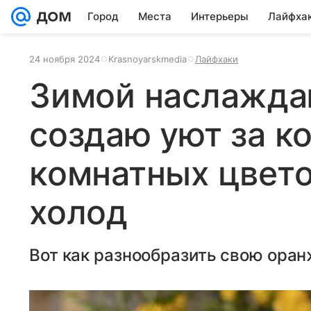
Город
Места
Интерьеры
Лайфха
24 ноября 2024
Krasnoyarskmedia
Лайфхаки
Зимой наслажда
создаю уют за ко
комнатных цвет
холод
Вот как разнообразить свою оран