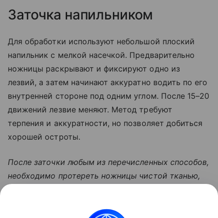
Заточка напильником
Для обработки используют небольшой плоский
напильник с мелкой насечкой. Предварительно
ножницы раскрывают и фиксируют одно из
лезвий, а затем начинают аккуратно водить по его
внутренней стороне под одним углом. После 15–20
движений лезвие меняют. Метод требуют
терпения и аккуратности, но позволяет добиться
хорошей остроты.
После заточки любым из перечисленных способов,
необходимо протереть ножницы чистой тканью,
чтобы удалить металлическую пыль и остатки
абразива. Проверит остроту можно, разрезав лист
бумаги. Если инструмент режет плавно и без