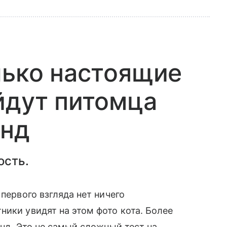
лько настоящие
йдут питомца
унд
ость.
 первого взгляда нет ничего
ники увидят на этом фото кота. Более
унд. Это не самый сложный тест на