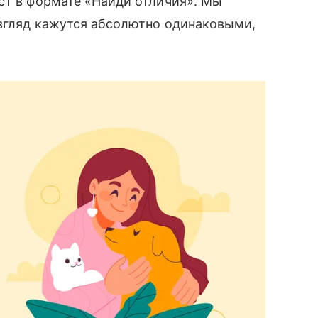
ст в формате «Найди отличия». Мы
взгляд кажутся абсолютно одинаковыми,