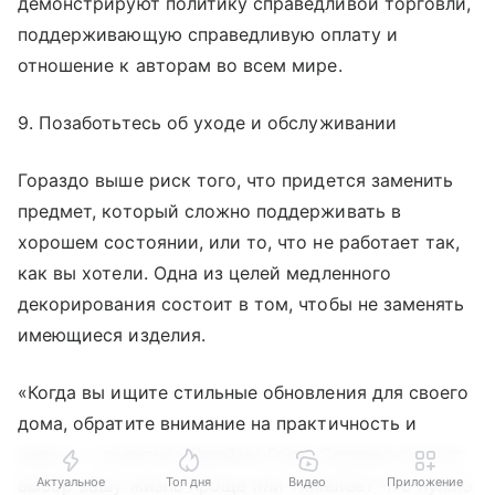
демонстрируют политику справедливой торговли,
поддерживающую справедливую оплату и
отношение к авторам во всем мире.
9. Позаботьтесь об уходе и обслуживании
Гораздо выше риск того, что придется заменить
предмет, который сложно поддерживать в
хорошем состоянии, или то, что не работает так,
как вы хотели. Одна из целей медленного
декорирования состоит в том, чтобы не заменять
имеющиеся изделия.
«Когда вы ищите стильные обновления для своего
дома, обратите внимание на практичность и
цель», — советует Джейми Голд. Сделает ли этот
Актуальное
Топ дня
Видео
Приложение
выбор вашу жизнь проще или тяжелее? Что нужно