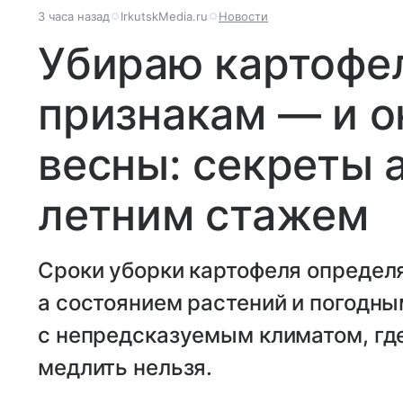
3 часа назад
IrkutskMedia.ru
Новости
Убираю картофел
признакам — и о
весны: секреты 
летним стажем
Сроки уборки картофеля определ
а состоянием растений и погодны
с непредсказуемым климатом, гд
медлить нельзя.