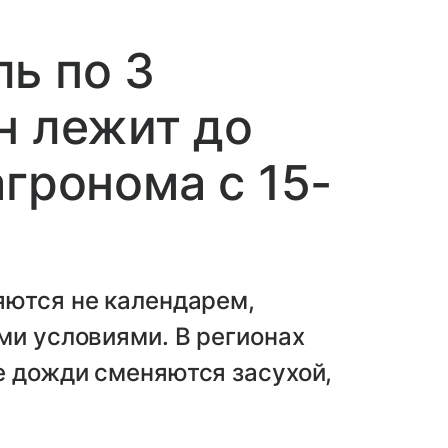
ь по 3
н лежит до
агронома с 15-
яются не календарем,
ми условиями. В регионах
е дожди сменяются засухой,