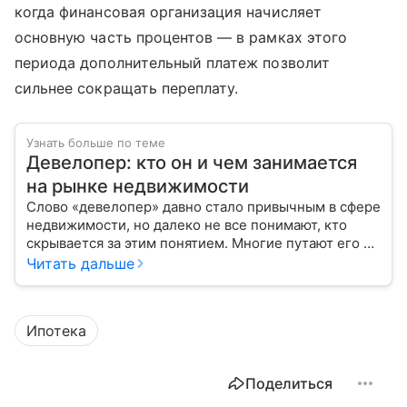
когда финансовая организация начисляет
основную часть процентов — в рамках этого
периода дополнительный платеж позволит
сильнее сокращать переплату.
Узнать больше по теме
Девелопер: кто он и чем занимается
на рынке недвижимости
Слово «девелопер» давно стало привычным в сфере
недвижимости, но далеко не все понимают, кто
скрывается за этим понятием. Многие путают его с
застройщиком, думая, что это одно и то же. На
Читать дальше
самом деле девелопер — это куда более широкое
понятие.
Ипотека
Поделиться