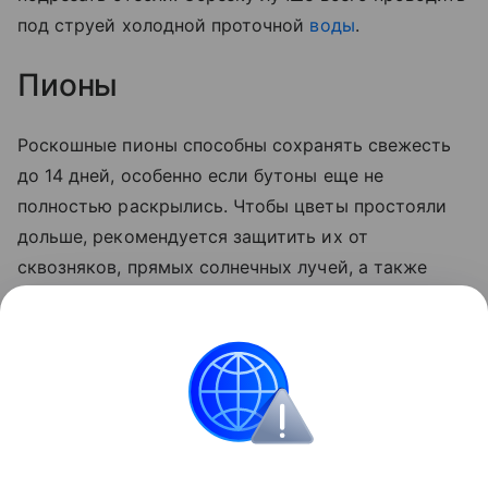
под струей холодной проточной
воды
.
Пионы
Роскошные пионы способны сохранять свежесть
до 14 дней, особенно если бутоны еще не
полностью раскрылись. Чтобы цветы простояли
дольше, рекомендуется защитить их от
сквозняков, прямых солнечных лучей, а также
постараться не ставить вазу рядом с источниками
тепла, такими как плита или телевизор. Воду
рекомендуется менять раз в два дня,
одновременно подрезая стебли.
Сад и огород