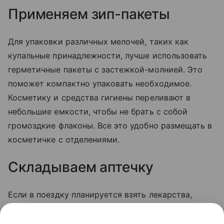
Применяем зип-пакеты
Для упаковки различных мелочей, таких как
купальные принадлежности, лучше использовать
герметичные пакеты с застежкой-молнией. Это
поможет компактно упаковать необходимое.
Косметику и средства гигиены переливают в
небольшие емкости, чтобы не брать с собой
громоздкие флаконы. Все это удобно размещать в
косметичке с отделениями.
Складываем аптечку
Если в поездку планируется взять лекарства,
лучше не тащить с собой целые упаковки, а взять
по отдельному блистеру. Инструкции по