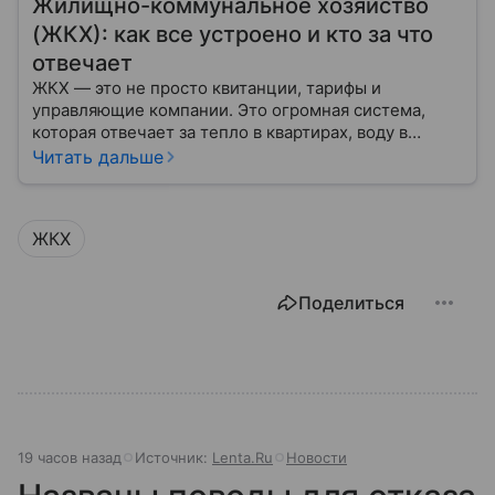
Жилищно-коммунальное хозяйство
(ЖКХ): как все устроено и кто за что
отвечает
ЖКХ — это не просто квитанции, тарифы и
управляющие компании. Это огромная система,
которая отвечает за тепло в квартирах, воду в
кране, освещение улиц и чистоту во дворах.
Читать дальше
ЖКХ
Поделиться
19 часов назад
Источник:
Lenta.Ru
Новости