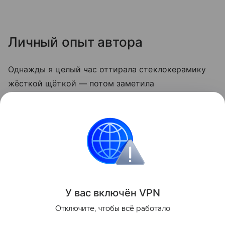
Личный опыт автора
Однажды я целый час оттирала стеклокерамику
жёсткой щёткой — потом заметила
микроцарапины, и грязь стала скапливаться
быстрее. С тех пор пользуюсь только мягкой
стороной губки и содой. Теперь плита выглядит
опрятно даже после самых «бурных» блюд.
Кухня
У вас включ
ён
V
P
N
Поделиться
Отключите, чтобы всё работало