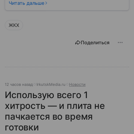
кране, освещение улиц и чистоту во дворах.
Читать дальше
ЖКХ
Поделиться
12 часов назад
IrkutskMedia.ru
Новости
Использую всего 1
хитрость — и плита не
пачкается во время
готовки