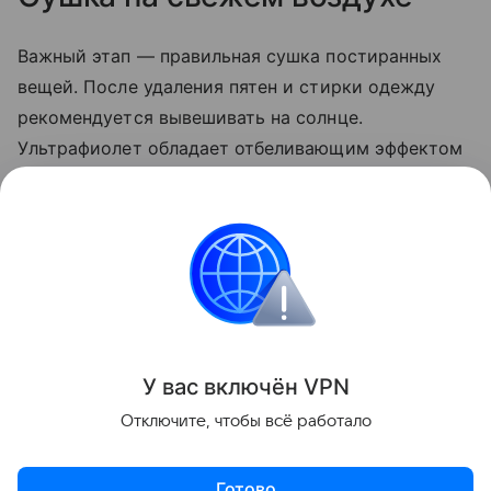
Важный этап — правильная сушка постиранных
вещей. После удаления пятен и стирки одежду
рекомендуется вывешивать на солнце.
Ультрафиолет обладает отбеливающим эффектом
и помогает избавиться от остатков загрязнений,
которые могли остаться после стирки. Кроме
того, сушка на свежем воздухе предотвращает
появление неприятного затхлого запаха.
Выведение пятен
У вас включ
ён
V
P
N
Поделиться
Отключите, чтобы всё работало
Готово