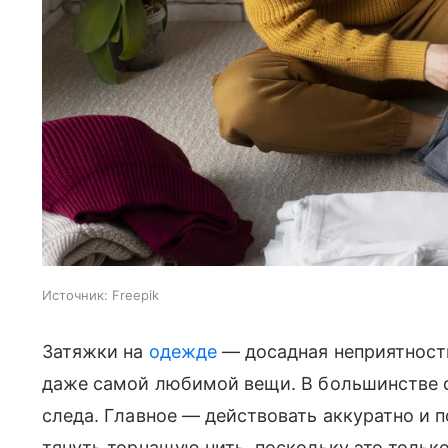
Источник:
Freepik
Затяжки на
одежде
— досадная неприятность
даже самой любимой вещи. В большинстве с
следа. Главное — действовать аккуратно и 
тянуть торчащую нить, поскольку это тольк