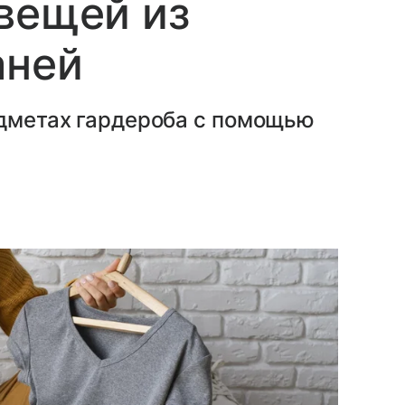
вещей из
аней
едметах гардероба с помощью