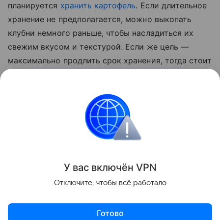
планируется
хранить картофель
. Если длительное
хранение не предполагается, можно выкопать
клубни немного раньше, чтобы насладиться их
свежим вкусом и текстурой. Если же цель —
максимально продлить срок хранения, тогда стоит
дождаться полного созревания овоща. В этом
случае картофель будет лучше храниться,
сохраняя свои питательные свойства в течение
всей зимы.
Сад и огород
У вас включ
ён
V
P
N
Поделиться
Отключите, чтобы всё работало
Готово