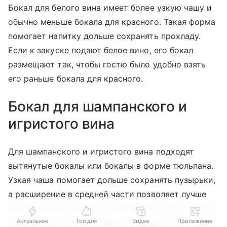
Бокал для белого вина имеет более узкую чашу и
обычно меньше бокала для красного. Такая форма
помогает напитку дольше сохранять прохладу.
Если к закуске подают белое вино, его бокал
размещают так, чтобы гостю было удобно взять
его раньше бокала для красного.
Бокал для шампанского и
игристого вина
Для шампанского и игристого вина подходят
вытянутые бокалы или бокалы в форме тюльпана.
Узкая чаша помогает дольше сохранять пузырьки,
а расширение в средней части позволяет лучше
почувствовать аромат. Такой бокал ставят рядом
с винными в соответствии с очередностью подачи
Актуальное
Топ дня
Видео
Приложение