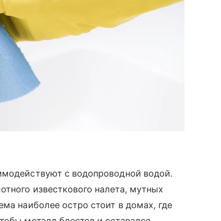
имодействуют с водопроводной водой.
отного известкового налета, мутных
ема наиболее остро стоит в домах, где
Чтобы металл блестел и оставался