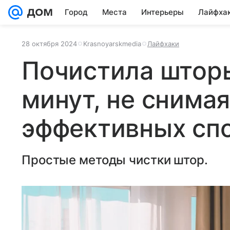
Город
Места
Интерьеры
Лайфха
28 октября 2024
Krasnoyarskmedia
Лайфхаки
Почистила шторы
минут, не снимая
эффективных сп
Простые методы чистки штор.