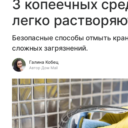
3 копеечных сре
легко растворяю
Безопасные способы отмыть краны
сложных загрязнений.
Галина Кобец
Автор Дом Mail