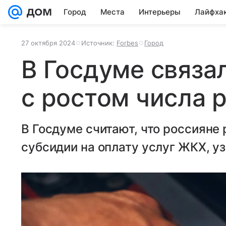
Город
Места
Интерьеры
Лайфха
27 октября 2024
Источник:
Forbes
Город
В Госдуме связ
с ростом числа 
В Госдуме считают, что россияне
субсидии на оплату услуг ЖКХ, уз