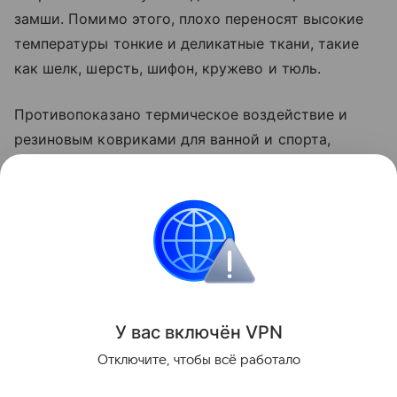
замши. Помимо этого, плохо переносят высокие
температуры тонкие и деликатные ткани, такие
как шелк, шерсть, шифон, кружево и тюль.
Противопоказано термическое воздействие и
резиновым ковриками для ванной и спорта,
рюкзакам и сумкам из современных материалов, а
также детским мягким игрушкам с декором. Все
эти вещи могут деформироваться и потерять
внешний вид.
Уборка
У вас включ
ён
V
P
N
Поделиться
Отключите, чтобы всё работало