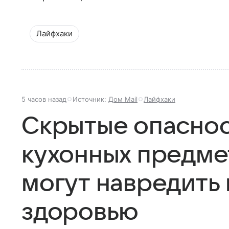
Лайфхаки
5 часов назад
Источник:
Дом Mail
Лайфхаки
Скрытые опасност
кухонных предме
могут навредить
здоровью