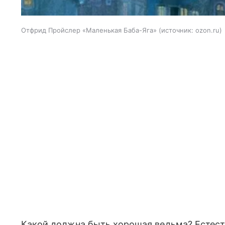
Отфрид Пройслер «Маленькая Баба-Яга»
источник:
ozon.ru
Какой должна быть хорошая ведьма? Естест