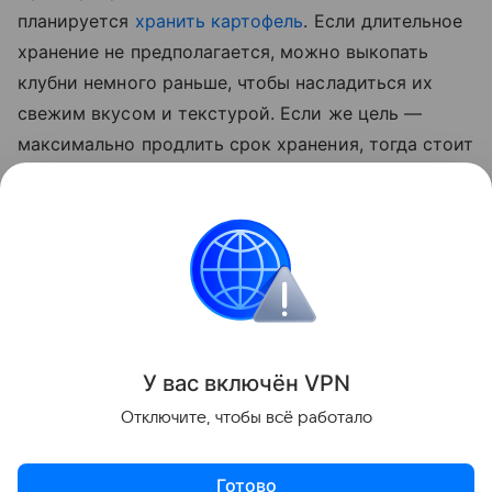
планируется
хранить картофель
. Если длительное
хранение не предполагается, можно выкопать
клубни немного раньше, чтобы насладиться их
свежим вкусом и текстурой. Если же цель —
максимально продлить срок хранения, тогда стоит
дождаться полного созревания овоща. В этом
случае картофель будет лучше храниться,
сохраняя свои питательные свойства в течение
всей зимы.
Сад и огород
У вас включ
ён
V
P
N
Поделиться
Отключите, чтобы всё работало
Готово