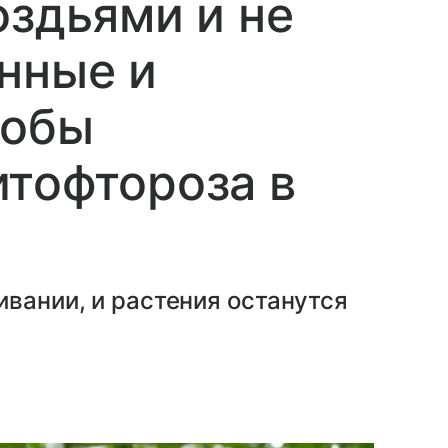
оздьями и не
нные и
собы
тофтороза в
ивании, и растения останутся