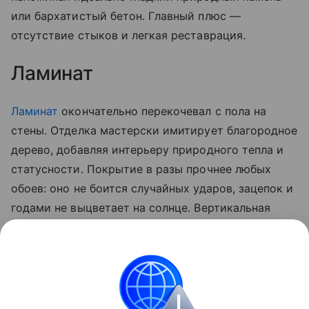
или бархатистый бетон. Главный плюс —
отсутствие стыков и легкая реставрация.
Ламинат
Ламинат
окончательно перекочевал с пола на
стены. Отделка мастерски имитирует благородное
дерево, добавляя интерьеру природного тепла и
статусности. Покрытие в разы прочнее любых
обоев: оно не боится случайных ударов, зацепок и
годами не выцветает на солнце. Вертикальная
укладка плашек визуально приподнимает потолок,
а горизонтальная — расширяет пространство. Это
идеальный выбор для уютной акцентной стены в
спальне или практичной отделки в прихожую.