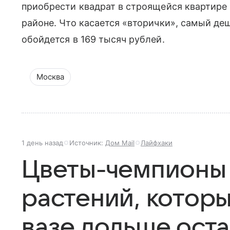
приобрести квадрат в строящейся квартире
районе. Что касается «вторички», самый де
обойдется в 169 тысяч рублей.
Москва
1 день назад
Источник:
Дом Mail
Лайфхаки
Цветы-чемпионы 
растений, которы
вазе дольше ост