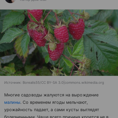
Источник:
Borealis55/CC BY-SA 3.0|commons.wikimedia.org
Многие садоводы жалуются на вырождение
малины
. Со временем ягоды мельчают,
урожайность падает, а сами кусты выглядят
болезненными. Чаще всего причина кроется не в