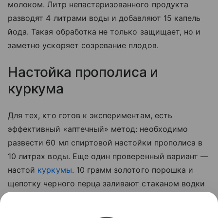
молоком. Литр непастеризованного продукта
разводят 4 литрами воды и добавляют 15 капель
йода. Такая обработка не только защищает, но и
заметно ускоряет созревание плодов.
Настойка прополиса и
куркума
Для тех, кто готов к экспериментам, есть
эффективный «аптечный» метод: необходимо
развести 60 мл спиртовой настойки прополиса в
10 литрах воды. Еще один проверенный вариант —
настой
куркумы
. 10 грамм золотого порошка и
щепотку черного перца заливают стаканом водки
на сутки. По истечении отведенного 50 мл
полученной вытяжки разводят 5 литрами воды и