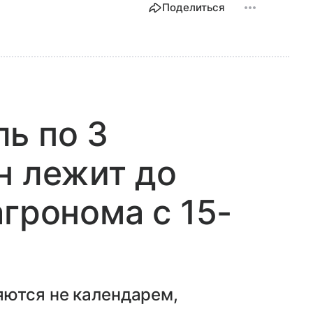
Поделиться
ь по 3
н лежит до
агронома с 15-
яются не календарем,