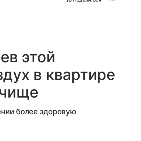
ев этой
здух в квартире
 чище
ении более здоровую