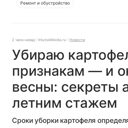
Ремонт и обустройство
2 часа назад
IrkutskMedia.ru
Новости
Убираю картофел
признакам — и о
весны: секреты 
летним стажем
Сроки уборки картофеля определ