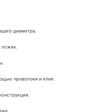
ящего диаметра.
и ложек.
ы.
мощью проволоки и клея.
 конструкции.
лке.