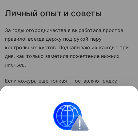
Личный опыт и советы
За годы огородничества я выработала простое
правило: всегда держу под рукой пару
контрольных кустов. Подкапываю их каждые три
дня, как только заметила пожелтение нижних
листьев.
Если кожура еще тонкая — оставляю грядку
на неделю. И никогда не убираю картофель
в дождь: мокрые клубни гниют даже в идеальном
погребе. Сушка на солнце — лучший дезинфектор,
этим пренебрегать нельзя.
Сад и огород