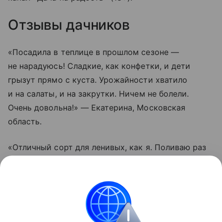
Отзывы дачников
«Посадила в теплице в прошлом сезоне —
не нарадуюсь! Сладкие, как конфетки, и дети
грызут прямо с куста. Урожайности хватило
и на салаты, и на закрутки. Ничем не болели.
Очень довольна!» — Екатерина, Московская
область.
«Отличный сорт для ленивых, как я. Поливаю раз
в пару дней, подвязал один раз — и все.
Помидорки висят гроздьями, не трескаются даже
после дождей. Вкус действительно насыщенный.
Буду сажать еще», — Олег, Краснодарский край.