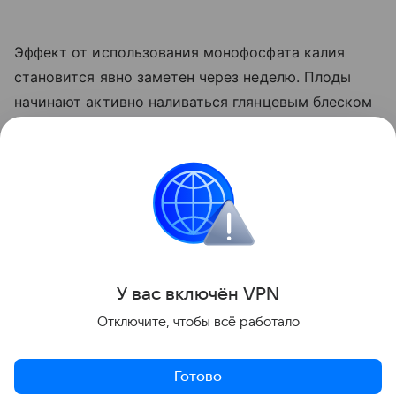
Эффект от использования монофосфата калия
становится явно заметен через неделю. Плоды
начинают активно наливаться глянцевым блеском
и краснеть прямо на ветке. Куст прекращает
выпускать лишние
пасынки
, сосредоточив всю
свою силу на том, чтобы дать урожайю
возможность нормально вызреть.
Сад и огород
У вас включ
ён
V
P
N
Поделиться
Отключите, чтобы всё работало
Готово