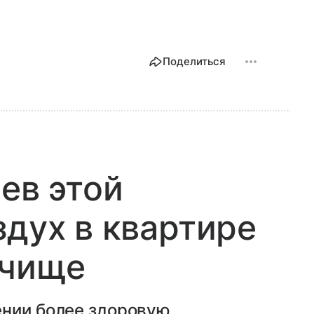
Поделиться
ев этой
здух в квартире
 чище
ении более здоровую