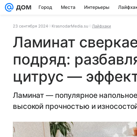
Город
Места
Интерьеры
Лайфха
23 сентября 2024
KrasnodarMedia.su
Лайфхаки
Ламинат сверкае
подряд: разбавл
цитрус — эффек
Ламинат — популярное напольное
высокой прочностью и износосто