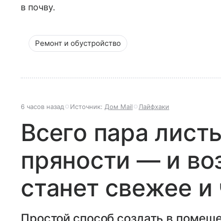
в почву.
Ремонт и обустройство
6 часов назад
Источник:
Дом Mail
Лайфхаки
Всего пара листь
пряности — и во
станет свежее и
Простой способ создать в помещ