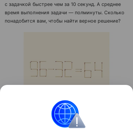
с задачкой быстрее чем за 10 секунд. А среднее
время выполнения задачи — полминуты. Сколько
понадобится вам, чтобы найти верное решение?
Источник:
соцсети
Головоломки