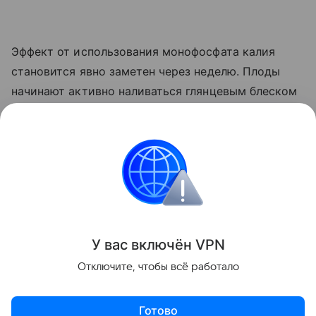
Эффект от использования монофосфата калия
становится явно заметен через неделю. Плоды
начинают активно наливаться глянцевым блеском
и краснеть прямо на ветке. Куст прекращает
выпускать лишние
пасынки
, сосредоточив всю
свою силу на том, чтобы дать урожайю
возможность нормально вызреть.
Сад и огород
У вас включ
ён
V
P
N
Поделиться
Отключите, чтобы всё работало
Готово