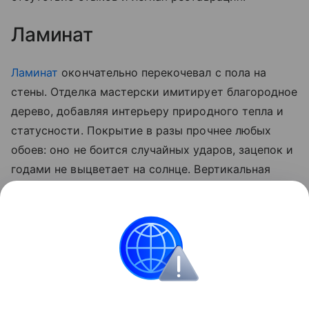
Ламинат
Ламинат
окончательно перекочевал с пола на
стены. Отделка мастерски имитирует благородное
дерево, добавляя интерьеру природного тепла и
статусности. Покрытие в разы прочнее любых
обоев: оно не боится случайных ударов, зацепок и
годами не выцветает на солнце. Вертикальная
укладка плашек визуально приподнимает потолок,
а горизонтальная — расширяет пространство. Это
идеальный выбор для уютной акцентной стены в
спальне или практичной отделки в прихожую.
Ремонт и обустройство