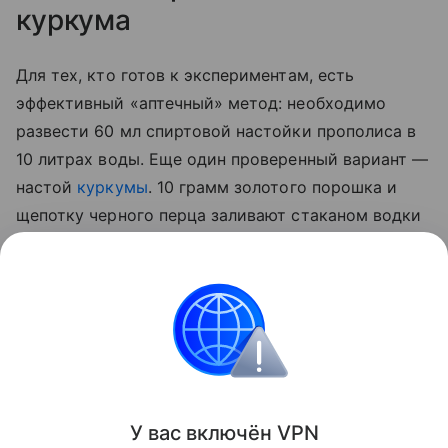
куркума
Для тех, кто готов к экспериментам, есть
эффективный «аптечный» метод: необходимо
развести 60 мл спиртовой настойки прополиса в
10 литрах воды. Еще один проверенный вариант —
настой
куркумы
. 10 грамм золотого порошка и
щепотку черного перца заливают стаканом водки
на сутки. По истечении отведенного 50 мл
полученной вытяжки разводят 5 литрами воды и
опрыскивают стебли, а также листья с верхней и
нижней стороны.
Сад и огород
У вас включ
ён
V
P
N