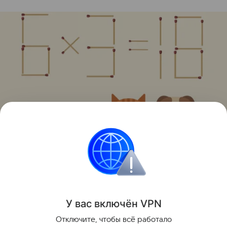
Источник:
соцсети
Головоломки
У вас включ
ён
V
P
N
Поделиться
Отключите, чтобы всё работало