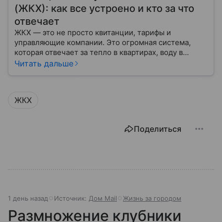
(ЖКХ): как все устроено и кто за что
отвечает
ЖКХ — это не просто квитанции, тарифы и
управляющие компании. Это огромная система,
которая отвечает за тепло в квартирах, воду в
кране, освещение улиц и чистоту во дворах.
Читать дальше
ЖКХ
Поделиться
1 день назад
Источник:
Дом Mail
Жизнь за городом
Размножение клубники