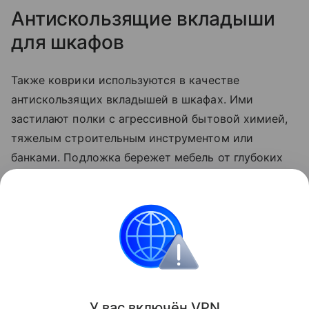
Антискользящие вкладыши
для шкафов
Также коврики используются в качестве
антискользящих вкладышей в шкафах. Ими
застилают полки с агрессивной бытовой химией,
тяжелым строительным инструментом или
банками. Подложка бережет мебель от глубоких
царапин и случайных протечек жидкостей. Если
вкладыш испачкался, его гораздо проще вынуть и
помыть отдельно, чем тратить время на полную
очистку всей тумбы или шкафа.
Лайфхаки
У вас включ
ён
V
P
N