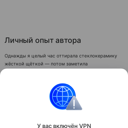
Личный опыт автора
Однажды я целый час оттирала стеклокерамику
жёсткой щёткой — потом заметила
микроцарапины, и грязь стала скапливаться
быстрее. С тех пор пользуюсь только мягкой
стороной губки и содой. Теперь плита выглядит
опрятно даже после самых «бурных» блюд.
Кухня
У вас включ
ён
V
P
N