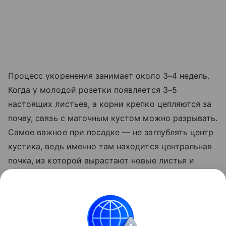
Процесс укоренения занимает около 3–4 недель.
Когда у молодой розетки появляется 3–5
настоящих листьев, а корни крепко цепляются за
почву, связь с маточным кустом можно разрывать.
Самое важное при посадке — не заглублять центр
кустика, ведь именно там находится центральная
почка, из которой вырастают новые листья и
цветоносы. Молодой саженец прикапывают
вровень с землей. Если излишне засыпать его
почвой — растение сгниет, если оставить
слишком высоко — вымерзнет зимой.