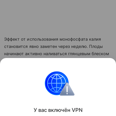
Эффект от использования монофосфата калия
становится явно заметен через неделю. Плоды
начинают активно наливаться глянцевым блеском
и краснеть прямо на ветке. Куст прекращает
выпускать лишние
пасынки
, сосредоточив всю
свою силу на том, чтобы дать урожайю
возможность нормально вызреть.
Сад и огород
У вас включ
ён
V
P
N
Поделиться