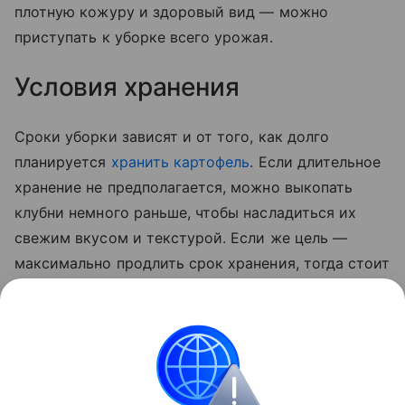
плотную кожуру и здоровый вид — можно
приступать к уборке всего урожая.
Условия хранения
Сроки уборки зависят и от того, как долго
планируется
хранить картофель
. Если длительное
хранение не предполагается, можно выкопать
клубни немного раньше, чтобы насладиться их
свежим вкусом и текстурой. Если же цель —
максимально продлить срок хранения, тогда стоит
дождаться полного созревания овоща. В этом
случае картофель будет лучше храниться,
сохраняя свои питательные свойства в течение
всей зимы.