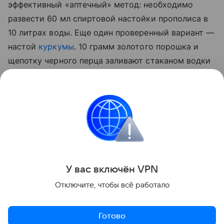
эффективный «аптечный» метод: необходимо
развести 60 мл спиртовой настойки прополиса в
10 литрах воды. Еще один проверенный вариант —
настой
куркумы
. 10 грамм золотого порошка и
щепотку черного перца заливают стаканом водки
на сутки. По истечении отведенного 50 мл
полученной вытяжки разводят 5 литрами воды и
опрыскивают стебли, а также листья с верхней и
нижней стороны.
Сад и огород
У вас включ
ён
V
P
N
Поделиться
Отключите, чтобы всё работало
Готово