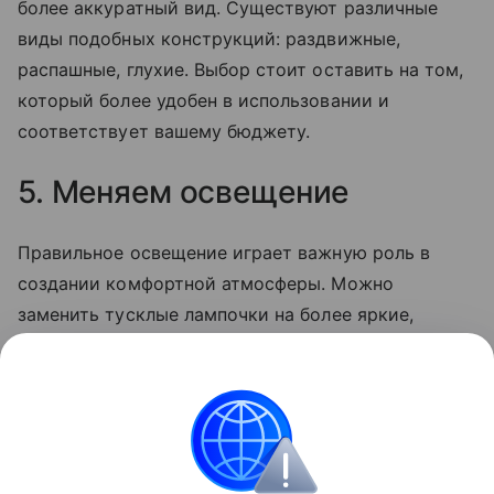
более аккуратный вид. Существуют различные
виды подобных конструкций: раздвижные,
распашные, глухие. Выбор стоит оставить на том,
который более удобен в использовании и
соответствует вашему бюджету.
5. Меняем освещение
Правильное освещение играет важную роль в
создании комфортной атмосферы. Можно
заменить тусклые лампочки на более яркие,
установить дополнительные светильники у
зеркала
или на потолке. Яркий свет визуально
расширит пространство и сделает ванную более
привлекательной и удобной в использовании.