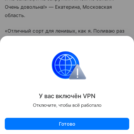
Очень довольна!» — Екатерина, Московская
область.
«Отличный сорт для ленивых, как я. Поливаю раз
в пару дней, подвязал один раз — и все.
Помидорки висят гроздьями, не трескаются даже
после дождей. Вкус действительно насыщенный.
Буду сажать еще», — Олег, Краснодарский край.
Сад и огород
У вас включ
ён
V
P
N
Поделиться
Отключите, чтобы всё работало
Готово
Актуальное
Топ дня
Видео
Приложение