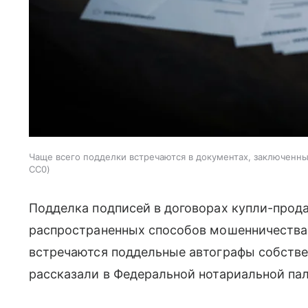
Чаще всего подделки встречаются в документах, заключенн
CC0
Подделка подписей в договорах купли-про
распространенных способов мошенничества.
встречаются поддельные автографы собстве
рассказали в Федеральной нотариальной па