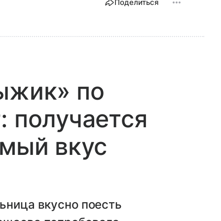
Поделиться
ыжик» по
: получается
омый вкус
ьница вкусно поесть