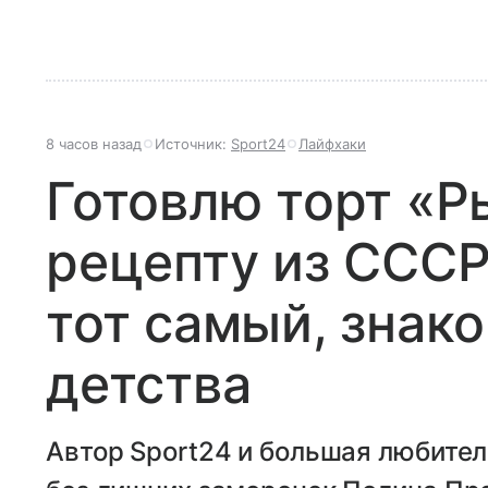
8 часов назад
Источник:
Sport24
Лайфхаки
Готовлю торт «Р
рецепту из СССР
тот самый, знак
детства
Автор Sport24 и большая любител