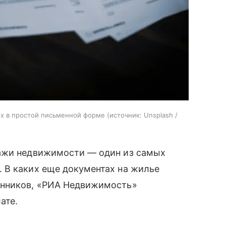
ых в простой письменной форме
источник:
Unsplash /
дажи недвижимости — один из самых
 В каких еще документах на жилье
нников, «‎РИА Недвижимость»‎
лате.