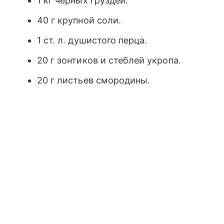
1 кг черных груздей.
40 г крупной соли.
1 ст. л. душистого перца.
20 г зонтиков и стеблей укропа.
20 г листьев смородины.