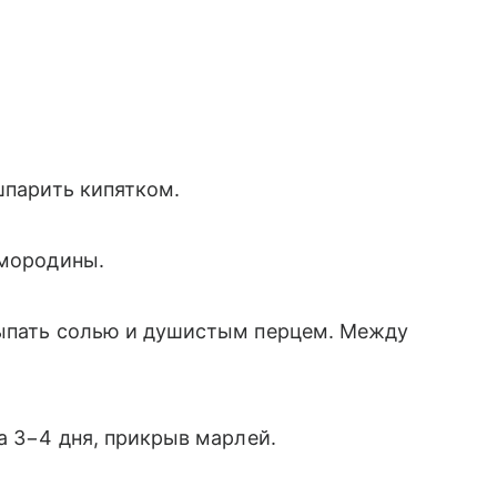
.
шпарить кипятком.
смородины.
сыпать солью и душистым перцем. Между
а 3−4 дня, прикрыв марлей.