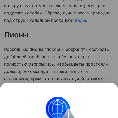
которую нужно менять ежедневно, и регулярно
подрезать стебли. Обрезку лучше всего проводить
под струей холодной проточной
воды
.
Пионы
Роскошные пионы способны сохранять свежесть
до 14 дней, особенно если бутоны еще не
полностью раскрылись. Чтобы цветы простояли
дольше, рекомендуется защитить их от
сквозняков, прямых солнечных лучей, а также
постараться не ставить вазу рядом с источниками
тепла, такими как плита или телевизор. Воду
рекомендуется менять раз в два дня,
одновременно подрезая стебли.